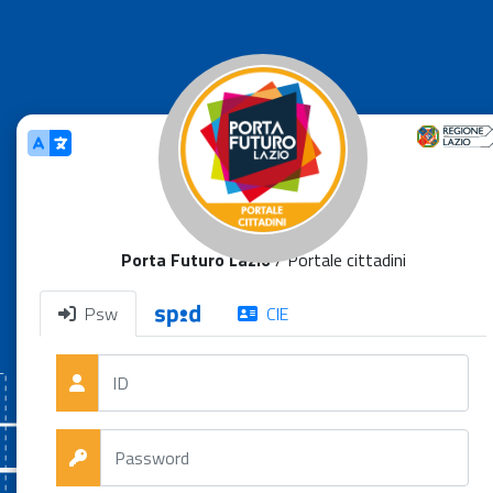
Porta Futuro Lazio
/ Portale cittadini
Psw
CIE