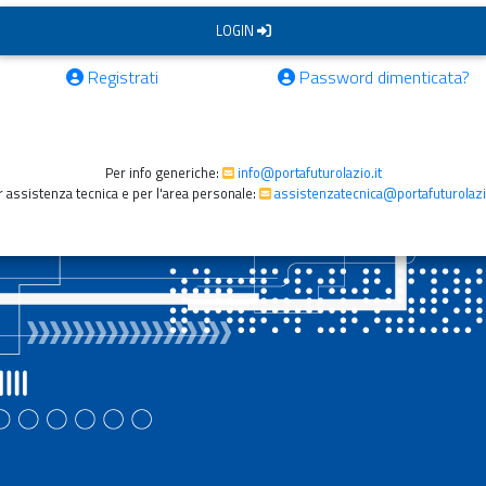
LOGIN
Registrati
Password dimenticata?
Per info generiche:
info@portafuturolazio.it
r assistenza tecnica e per l'area personale:
assistenzatecnica@portafuturolazio